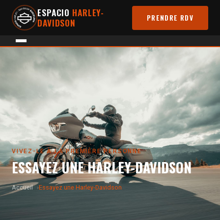
ESPACIO
HARLEY-
PRENDRE RDV
DAVIDSON
VIVEZ-LE À LA PREMIÈRE PERSONNE
ESSAYEZ UNE HARLEY-DAVIDSON
Accueil
Essayez une Harley-Davidson