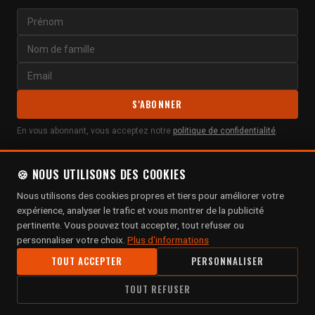
S'ABONNER
En vous abonnant, vous acceptez notre
politique de confidentialité
.
🍪 NOUS UTILISONS DES COOKIES
Nous utilisons des cookies propres et tiers pour améliorer votre
expérience, analyser le trafic et vous montrer de la publicité
pertinente. Vous pouvez tout accepter, tout refuser ou
personnaliser votre choix.
Plus d'informations
TOUT ACCEPTER
PERSONNALISER
© 2026 Espacio Harley-Davidson Barcelona. Tous droits réservés.
TOUT REFUSER
Politique de Confidentialité
Politique de Cookies
Mentions Légales