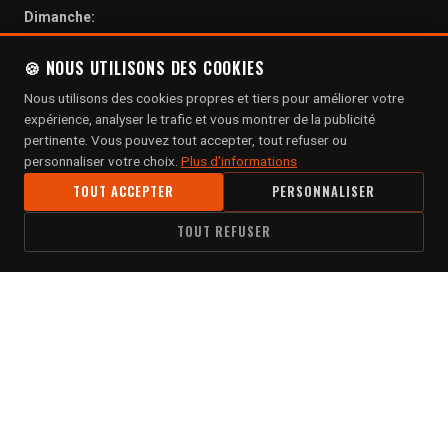
Dimanche:
Fermé
🍪 NOUS UTILISONS DES COOKIES
COMMENT VENIR
Nous utilisons des cookies propres et tiers pour améliorer votre
expérience, analyser le trafic et vous montrer de la publicité
Carrer de Joan Güell, 207
pertinente. Vous pouvez tout accepter, tout refuser ou
Les Corts, 08028 Barcelona
personnaliser votre choix.
Plus d'informations
VOIR SUR LA CARTE
TOUT ACCEPTER
PERSONNALISER
TOUT REFUSER
NEWSLETTER
Abonnez-vous pour recevoir les dernières actualités, offres
exclusives et événements d'Espacio Harley-Davidson
Barcelona.