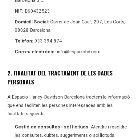
Barcelona S.L.
NIF:
B60432523
Domicili Social:
Carrer de Joan Güell, 207, Les Corts,
08028 Barcelona
Telèfon:
933 394 874
Correu electrònic:
info@espaciohd.com
2. FINALITAT DEL TRACTAMENT DE LES DADES
PERSONALS
A Espacio Harley-Davidson Barcelona tractem la informació
que ens faciliten les persones interessades amb les
finalitats següents:
Gestió de consultes i sol·licituds:
Atendre i resoldre
les consultes, dubtes, suggeriments o sol·licituds