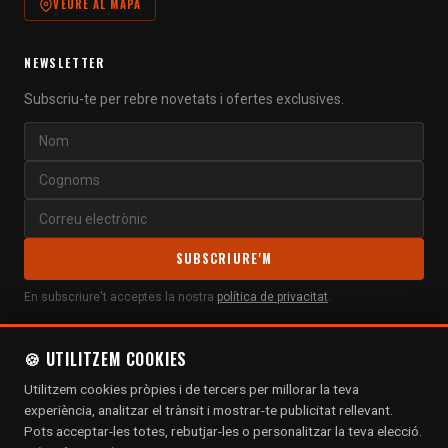
VEURE AL MAPA
NEWSLETTER
Subscriu-te per rebre novetats i ofertes exclusives.
SUBSCRIURE'M
En subscriure't acceptes la nostra
política de privacitat
.
🍪 UTILITZEM COOKIES
Utilitzem cookies pròpies i de tercers per millorar la teva
experiència, analitzar el trànsit i mostrar-te publicitat rellevant.
Pots acceptar-les totes, rebutjar-les o personalitzar la teva elecció.