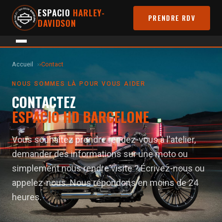
ESPACIO
HARLEY-
PRENDRE RDV
DAVIDSON
Accueil
›
Contact
NOUS SOMMES LÀ POUR VOUS AIDER
CONTACTEZ
ESPACIO HD BARCELONE
Vous souhaitez prendre rendez-vous à l'atelier,
demander des informations sur une moto ou
simplement nous rendre visite ? Écrivez-nous ou
appelez-nous. Nous répondons en moins de 24
heures.