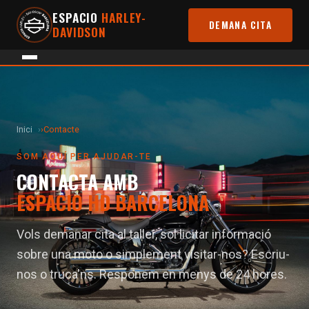
ESPACIO
HARLEY-
DEMANA CITA
DAVIDSON
Inici
›
Contacte
SOM AQUÍ PER AJUDAR-TE
CONTACTA AMB
ESPACIO HD BARCELONA
Vols demanar cita al taller, sol·licitar informació
sobre una moto o simplement visitar-nos? Escriu-
nos o truca'ns. Responem en menys de 24 hores.