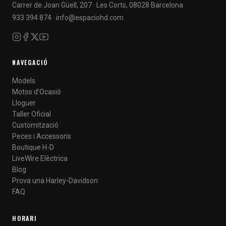
Carrer de Joan Güell, 207 · Les Corts, 08028 Barcelona
933 394 874
·
info@espaciohd.com
NAVEGACIÓ
Models
Motos d'Ocasió
Lloguer
Taller Oficial
Customització
Peces i Accessoris
Boutique H-D
LiveWire Elèctrica
Blog
Prova una Harley-Davidson
FAQ
HORARI