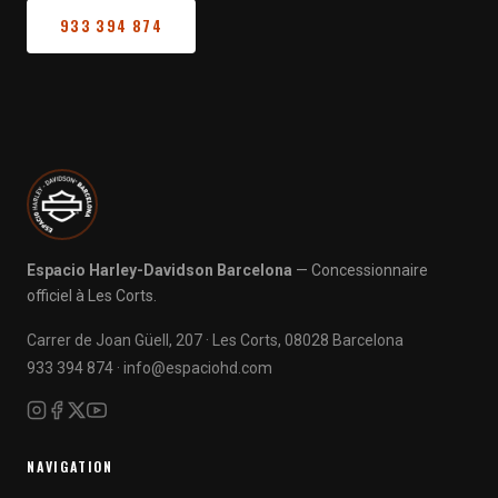
933 394 874
Espacio Harley-Davidson Barcelona
— Concessionnaire
officiel à Les Corts.
Carrer de Joan Güell, 207 · Les Corts, 08028 Barcelona
933 394 874
·
info@espaciohd.com
NAVIGATION