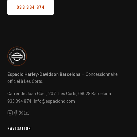
933 394 874
Espacio Harley-Davidson Barcelona
— Concessionnaire
officiel à Les Corts.
Carrer de Joan Güell, 207 · Les Corts, 08028 Barcelona
933 394 874
·
info@espaciohd.com
NAVIGATION