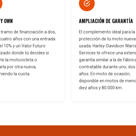
Y OWN
AMPLIACIÓN DE GARANTÍA
 tramo de financiación a dos,
El complemento ideal para la
 cuatro años con una entrada
protección de tu moto nueva
el 10% y un Valor Futuro
usada. Harley-Davidson Warr
izado donde tú decides si
Services te ofrece una exten
te la motocicleta o
garantía similar a la de fábric
rla por otra nueva,
contratable durante uno, dos 
iendo la cuota.
años. En moto de ocasión,
disponible en motos de men
diez años y 80.000 km.