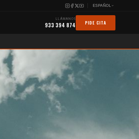
ESPAÑOL
LLÁMANOS
PIDE CITA
933 394 874