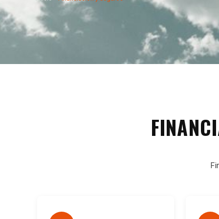
FINANC
Fi