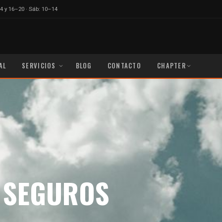
4 y 16–20 · Sáb: 10–14
AL
SERVICIOS
BLOG
CONTACTO
CHAPTER
Y SEGUROS