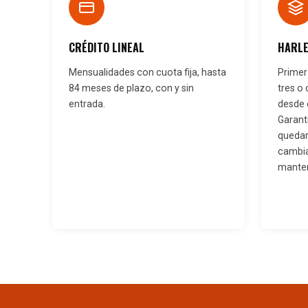
CRÉDITO LINEAL
HARLE
Mensualidades con cuota fija, hasta
Primer
84 meses de plazo, con y sin
tres o
entrada.
desde 
Garant
quedar
cambia
manten