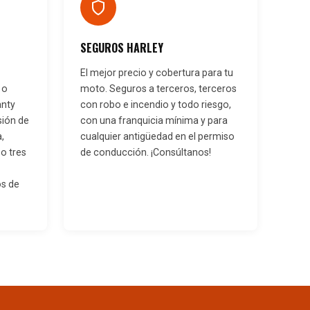
SEGUROS HARLEY
El mejor precio y cobertura para tu
 o
moto. Seguros a terceros, terceros
anty
con robo e incendio y todo riesgo,
sión de
con una franquicia mínima y para
a,
cualquier antigüedad en el permiso
o tres
de conducción. ¡Consúltanos!
os de