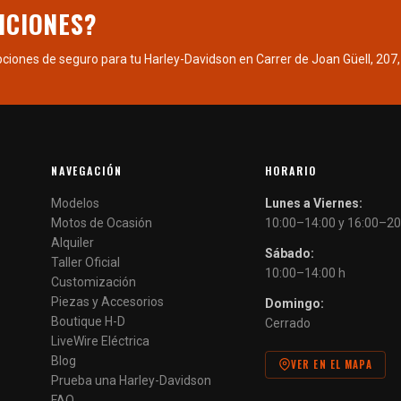
ICIONES?
pciones de seguro para tu Harley-Davidson en Carrer de Joan Güell, 207,
NAVEGACIÓN
HORARIO
Modelos
Lunes a Viernes:
Motos de Ocasión
10:00–14:00 y 16:00–20
Alquiler
Sábado:
Taller Oficial
10:00–14:00 h
Customización
Piezas y Accesorios
Domingo:
Boutique H-D
Cerrado
LiveWire Eléctrica
Blog
VER EN EL MAPA
Prueba una Harley-Davidson
FAQ