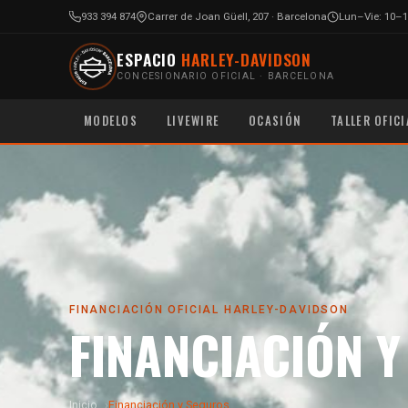
933 394 874
Carrer de Joan Güell, 207 · Barcelona
Lun–Vie: 10–1
ESPACIO
HARLEY-DAVIDSON
CONCESIONARIO OFICIAL · BARCELONA
MODELOS
LIVEWIRE
OCASIÓN
TALLER OFICI
FINANCIACIÓN OFICIAL HARLEY-DAVIDSON
FINANCIACIÓN 
Inicio
Financiación y Seguros