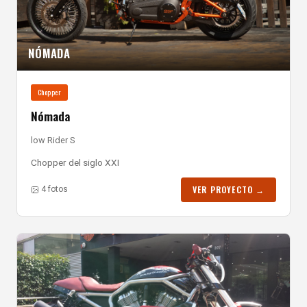
NÓMADA
Chopper
Nómada
low Rider S
Chopper del siglo XXI
VER PROYECTO →
4 fotos