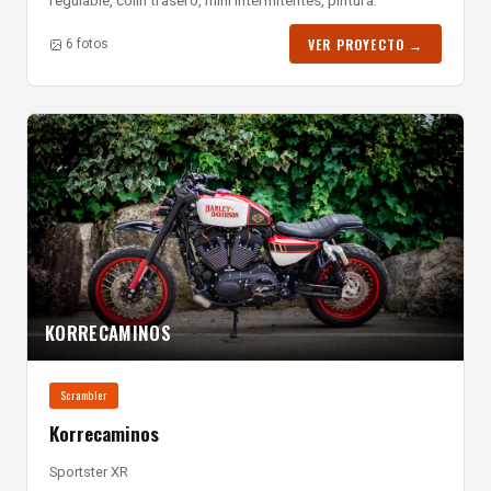
regulable, colín trasero, mini intermitentes, pintura.
VER PROYECTO →
6 fotos
KORRECAMINOS
Scrambler
Korrecaminos
Sportster XR