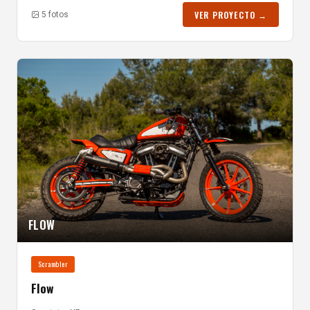
VER PROYECTO →
5 fotos
FLOW
Scrambler
Flow