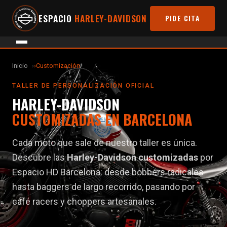
ESPACIO
HARLEY-DAVIDSON
PIDE CITA
Inicio
›
Customización
TALLER DE PERSONALIZACIÓN OFICIAL
HARLEY-DAVIDSON
CUSTOMIZADAS EN BARCELONA
Cada moto que sale de nuestro taller es única.
Descubre las
Harley-Davidson customizadas
por
Espacio HD Barcelona: desde bobbers radicales
hasta baggers de largo recorrido, pasando por
café racers y choppers artesanales.