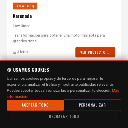
Custom Touring
Karenada
Low Rider
Transformación para obtener una moto mas apta para
grandes rutas
VER PROYECTO →
3 fotos
🍪 USAMOS COOKIES
Utilizamos cookies propias y de terceros para mejorar tu
experiencia, analizar el tráfico y mostrarte publicidad relevante.
Puedes aceptar todas, rechazarlas o personalizar tu elección.
Más
información
ACEPTAR TODO
PERSONALIZAR
JUMPING JACH FLASH
RECHAZAR TODO