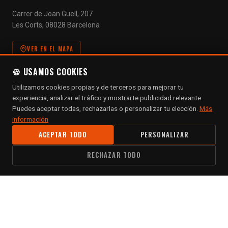
Carrer de Joan Güell, 207
Les Corts, 08028 Barcelona
VER EN EL MAPA
🍪 USAMOS COOKIES
NEWSLETTER
Utilizamos cookies propias y de terceros para mejorar tu
Suscríbete para recibir novedades y ofertas exclusivas.
experiencia, analizar el tráfico y mostrarte publicidad relevante.
Puedes aceptar todas, rechazarlas o personalizar tu elección.
Más
información
ACEPTAR TODO
PERSONALIZAR
RECHAZAR TODO
SUSCRIBIRME
Al suscribirte aceptas nuestra
política de privacidad
.