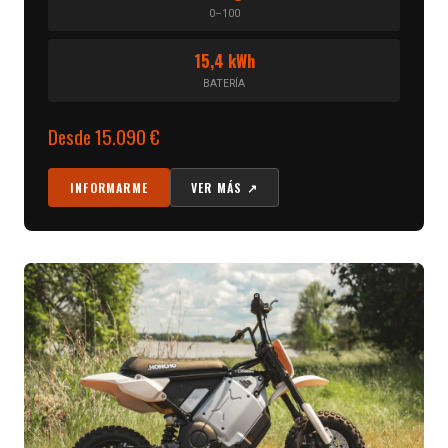
0–100
15,4 kWh
BATERÍA
Desde 15.090 €
INFORMARME
VER MÁS ↗