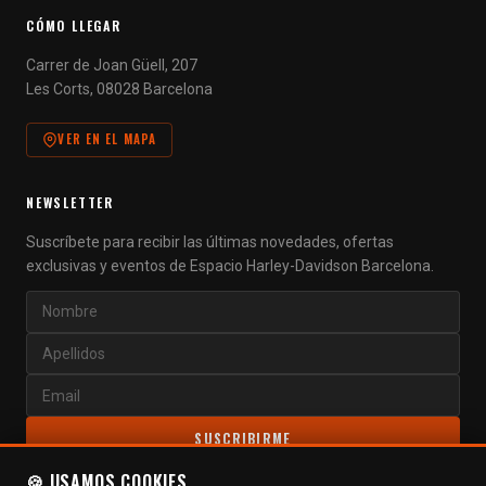
CÓMO LLEGAR
Carrer de Joan Güell, 207
Les Corts, 08028 Barcelona
VER EN EL MAPA
NEWSLETTER
Suscríbete para recibir las últimas novedades, ofertas
exclusivas y eventos de Espacio Harley-Davidson Barcelona.
SUSCRIBIRME
🍪 USAMOS COOKIES
Al suscribirte aceptas nuestra
política de privacidad
.