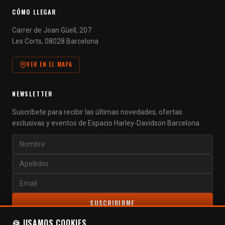
CÓMO LLEGAR
Carrer de Joan Güell, 207
Les Corts, 08028 Barcelona
VER EN EL MAPA
NEWSLETTER
Suscríbete para recibir las últimas novedades, ofertas
exclusivas y eventos de Espacio Harley-Davidson Barcelona.
SUSCRIBIRME
🍪 USAMOS COOKIES
Al suscribirte aceptas nuestra
política de privacidad
.