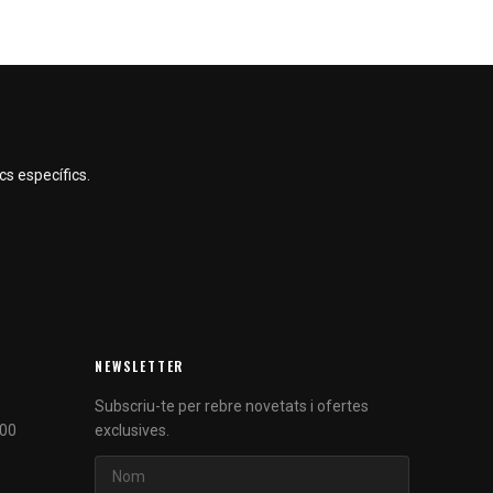
s específics.
NEWSLETTER
Subscriu-te per rebre novetats i ofertes
:00
exclusives.