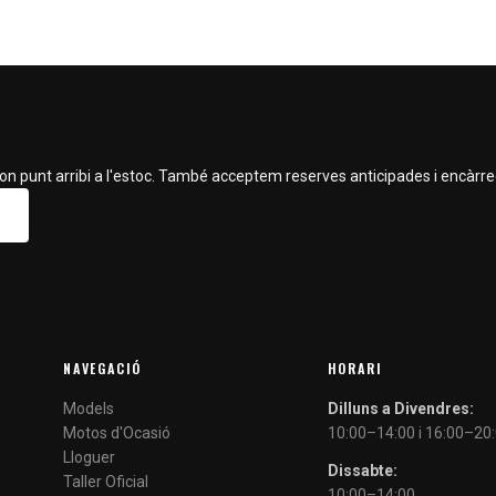
on punt arribi a l'estoc. També acceptem reserves anticipades i encàrrec
NAVEGACIÓ
HORARI
Models
Dilluns a Divendres:
Motos d'Ocasió
10:00–14:00 i 16:00–20
Lloguer
Dissabte:
Taller Oficial
10:00–14:00