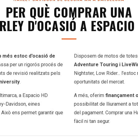
PER QUÈ COMPRAR UNA
RLEY D'OCASIÓ A ESPACIO
b més estoc d'ocasió de
Disposem de motos de tote
passa per un rigorós procés de
Adventure Touring i LiveWi
ts de revisió realitzats pels
Nightster, Low Rider... l'estoc
niversity
.
oportunitats del mercat.
ultimarca, a Espacio HD
A més, oferim
finançament o
ley-Davidson, eines
possibilitat de lliurament a t
. Això ens permet garantir que
del pagament. Comprar una Har
fàcil ni tan segur.