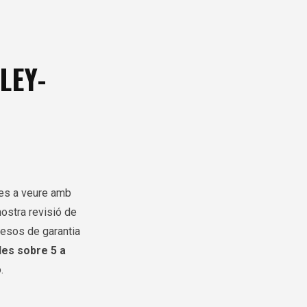
LEY-
res a veure amb
ostra revisió de
mesos de garantia
les sobre 5 a
.