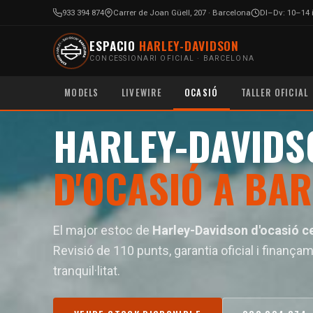
933 394 874
Carrer de Joan Güell, 207 · Barcelona
Dl–Dv: 10–14 i
ESPACIO
HARLEY-DAVIDSON
CONCESSIONARI OFICIAL · BARCELONA
Inici
›
Motos d'Ocasió
MODELS
LIVEWIRE
OCASIÓ
TALLER OFICIAL
CONCESSIONARI OFICIAL · STOCK CERTIFICAT
HARLEY-DAVIDS
D'OCASIÓ A BA
El major estoc de
Harley-Davidson d'ocasió ce
Revisió de 110 punts, garantia oficial i finanç
tranquil·litat.