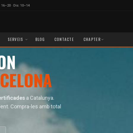
 16–20 · Dis: 10–14
SERVEIS
BLOG
CONTACTE
CHAPTER
ON
RCELONA
rtificades
a Catalunya.
ament. Compra-les amb total