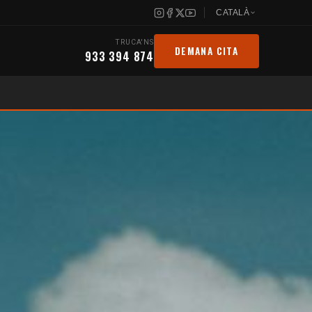
CATALÀ
TRUCA'NS
DEMANA CITA
933 394 874