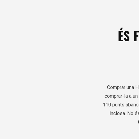
ÉS 
Comprar una Ha
comprar-la a un
110 punts abans 
inclosa. No é